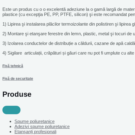
Este un produs cu o o excelentă adeziune la o gamă largă de material
plastice (cu excepţia PE, PP, PTFE, silicon) şi este recomandat pent
1) Lipirea şi instalarea plăcilor termoizolante din polistiren şi lipirea gl
2) Montare şi etanşare ferestre din lemn, plastic, metal şi tocuri de uş
3) Izolarea conductelor de distribuție a căldurii, cazane de apă cald
4) Sigilare articulații, crăpături și găuri care nu pot fi umplute cu alt
Fișă tehnică
Fișă de securitate
Produse
Spume poliuretanice
Adezivi spume poliuretanice
Etanșanți profesionali