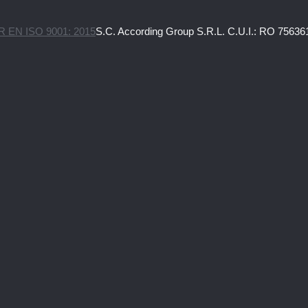
R EN ISO 9001: 2015
S.C. According Group S.R.L. C.U.I.: RO 756361