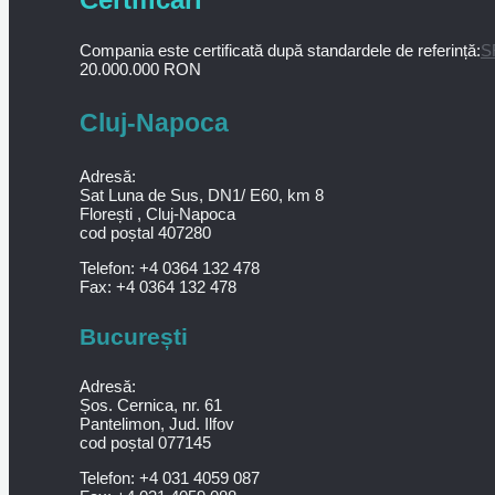
Compania este certificată după standardele de referință:
S
20.000.000 RON
Cluj-Napoca
Adresă:
Sat Luna de Sus, DN1/ E60, km 8
Florești , Cluj-Napoca
cod poștal 407280
Telefon: +4 0364 132 478
Fax: +4 0364 132 478
București
Adresă:
Șos. Cernica, nr. 61
Pantelimon, Jud. Ilfov
cod poștal 077145
Telefon: +4 031 4059 087