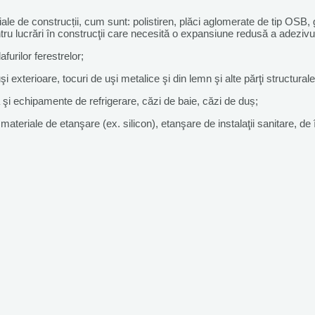
e de construcții, cum sunt: polistiren, plăci aglomerate de tip OSB, g
ru lucrări în construcţii care necesită o expansiune redusă a adezivu
afurilor ferestrelor;
i exterioare, tocuri de uşi metalice şi din lemn şi alte părţi structurale
ă şi echipamente de refrigerare, căzi de baie, căzi de duș;
e materiale de etanşare (ex. silicon), etanşare de instalaţii sanitare, de