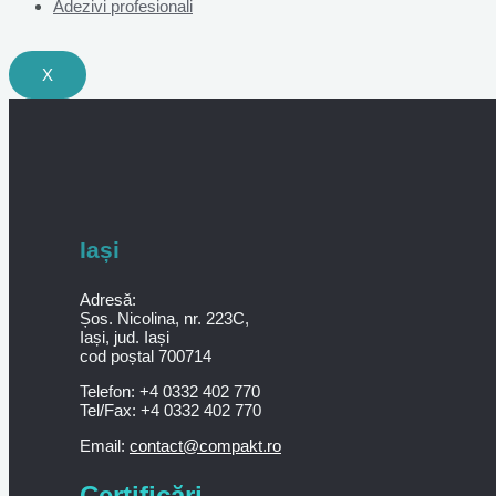
Adezivi profesionali
X
Iași
Adresă:
Șos. Nicolina, nr. 223C,
Iași, jud. Iași
cod poștal 700714
Telefon: +4 0332 402 770
Tel/Fax: +4 0332 402 770
Email:
contact@compakt.ro
Certificări