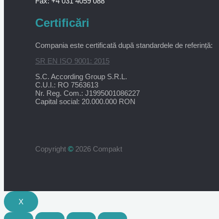
Fax: +4 031 4059 088
Certificări
Compania este certificată după standardele de referință:
SR EN ISO 9001: 2015
S.C. According Group S.R.L.
C.U.I.: RO 7563613
Nr. Reg. Com.: J1995001086227
Capital social: 20.000.000 RON
Copyright
©
2026 Compakt
X